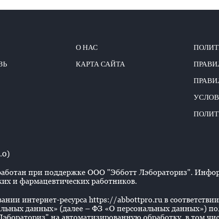
О НАС
ПОЛИТ
ЗЬ
КАРТА САЙТА
ПРАВИ
ПРАВИ
УСЛОВ
ПОЛИТ
.0)
аботан при поддержке ООО "Эбботт Лэбораториз". Информ
их и фармацевтических работников.
нии интернет-ресурса https://abbottpro.ru в соответствии 
льных данных» (далее – ФЗ «О персональных данных») польз
эбораториз" на автоматизированную обработку, в том числ