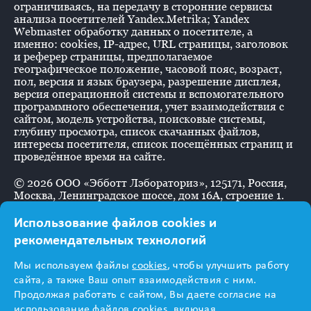
ограничиваясь, на передачу в сторонние сервисы
анализа посетителей Yandex.Metrika; Yandex
Webmaster обработку данных о посетителе, а
именно: cookies, IP-адрес, URL страницы, заголовок
и реферер страницы, предполагаемое
географическое положение, часовой пояс, возраст,
пол, версия и язык браузера, разрешение дисплея,
версия операционной системы и вспомогательного
программного обеспечения, учет взаимодействия с
сайтом, модель устройства, поисковые системы,
глубину просмотра, список скачанных файлов,
интересы посетителя, список посещённых страниц и
проведённое время на сайте.
©
2026
ООО «Эбботт Лэбораториз», 125171, Россия,
Москва, Ленинградское шоссе, дом 16А, строение 1.
Использование файлов cookies и
рекомендательных технологий
Информация
Мы используем файлы
cookies
, чтобы улучшить работу
предназначена для
сайта, а также Ваш опыт взаимодействия с ним.
Продолжая работать с сайтом, Вы даете согласие на
использование файлов cookies, включая