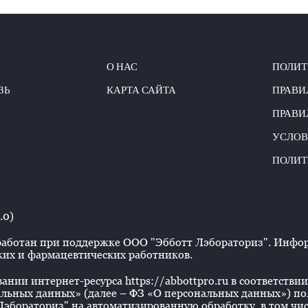
О НАС
ПОЛИТ
ЗЬ
КАРТА САЙТА
ПРАВИ
ПРАВИ
УСЛОВ
ПОЛИТ
.0)
аботан при поддержке ООО "Эбботт Лэбораториз". Информ
их и фармацевтических работников.
нии интернет-ресурса https://abbottpro.ru в соответствии 
льных данных» (далее – ФЗ «О персональных данных») польз
эбораториз" на автоматизированную обработку, в том числ