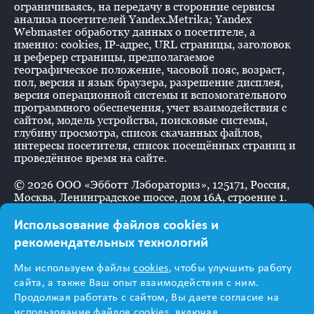
ограничиваясь, на передачу в сторонние сервисы
анализа посетителей Yandex.Metrika; Yandex
Webmaster обработку данных о посетителе, а
именно: cookies, IP-адрес, URL страницы, заголовок
и реферер страницы, предполагаемое
географическое положение, часовой пояс, возраст,
пол, версия и язык браузера, разрешение дисплея,
версия операционной системы и вспомогательного
программного обеспечения, учет взаимодействия с
сайтом, модель устройства, поисковые системы,
глубину просмотра, список скачанных файлов,
интересы посетителя, список посещённых страниц и
проведённое время на сайте.
©
2026
ООО «Эбботт Лэбораториз», 125171, Россия,
Москва, Ленинградское шоссе, дом 16А, строение 1.
Использование файлов cookies и
рекомендательных технологий
Информация
Мы используем файлы
cookies
, чтобы улучшить работу
предназначена для
сайта, а также Ваш опыт взаимодействия с ним.
Продолжая работать с сайтом, Вы даете согласие на
использование файлов cookies, включая