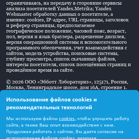
ограничиваясь, на передачу в сторонние сервисы
анализа посетителей Yandex.Metrika; Yandex
Webmaster обработку данных о посетителе, а
именно: cookies, IP-адрес, URL страницы, заголовок
и реферер страницы, предполагаемое
географическое положение, часовой пояс, возраст,
пол, версия и язык браузера, разрешение дисплея,
версия операционной системы и вспомогательного
программного обеспечения, учет взаимодействия с
сайтом, модель устройства, поисковые системы,
глубину просмотра, список скачанных файлов,
интересы посетителя, список посещённых страниц и
проведённое время на сайте.
©
2026
ООО «Эбботт Лэбораториз», 125171, Россия,
Москва, Ленинградское шоссе, дом 16А, строение 1.
Использование файлов cookies и
рекомендательных технологий
Информация
Мы используем файлы
cookies
, чтобы улучшить работу
предназначена для
сайта, а также Ваш опыт взаимодействия с ним.
Продолжая работать с сайтом, Вы даете согласие на
использование файлов cookies, включая