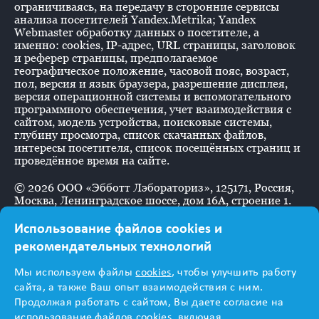
ограничиваясь, на передачу в сторонние сервисы
анализа посетителей Yandex.Metrika; Yandex
Webmaster обработку данных о посетителе, а
именно: cookies, IP-адрес, URL страницы, заголовок
и реферер страницы, предполагаемое
географическое положение, часовой пояс, возраст,
пол, версия и язык браузера, разрешение дисплея,
версия операционной системы и вспомогательного
программного обеспечения, учет взаимодействия с
сайтом, модель устройства, поисковые системы,
глубину просмотра, список скачанных файлов,
интересы посетителя, список посещённых страниц и
проведённое время на сайте.
©
2026
ООО «Эбботт Лэбораториз», 125171, Россия,
Москва, Ленинградское шоссе, дом 16А, строение 1.
Использование файлов cookies и
рекомендательных технологий
Информация
Мы используем файлы
cookies
, чтобы улучшить работу
предназначена для
сайта, а также Ваш опыт взаимодействия с ним.
Продолжая работать с сайтом, Вы даете согласие на
использование файлов cookies, включая