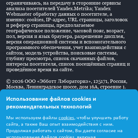
ограничиваясь, на передачу в сторонние сервисы
анализа посетителей Yandex.Metrika; Yandex
Webmaster обработку данных о посетителе, а
именно: cookies, IP-адрес, URL страницы, заголовок
и реферер страницы, предполагаемое
географическое положение, часовой пояс, возраст,
пол, версия и язык браузера, разрешение дисплея,
версия операционной системы и вспомогательного
программного обеспечения, учет взаимодействия с
сайтом, модель устройства, поисковые системы,
глубину просмотра, список скачанных файлов,
интересы посетителя, список посещённых страниц и
проведённое время на сайте.
©
2026
ООО «Эбботт Лэбораториз», 125171, Россия,
Москва, Ленинградское шоссе, дом 16А, строение 1.
Использование файлов cookies и
рекомендательных технологий
Информация
Мы используем файлы
cookies
, чтобы улучшить работу
предназначена для
сайта, а также Ваш опыт взаимодействия с ним.
Продолжая работать с сайтом, Вы даете согласие на
использование файлов cookies, включая