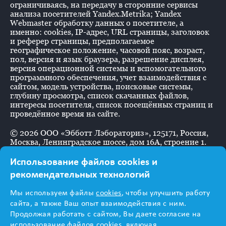
ограничиваясь, на передачу в сторонние сервисы
анализа посетителей Yandex.Metrika; Yandex
Webmaster обработку данных о посетителе, а
именно: cookies, IP-адрес, URL страницы, заголовок
и реферер страницы, предполагаемое
географическое положение, часовой пояс, возраст,
пол, версия и язык браузера, разрешение дисплея,
версия операционной системы и вспомогательного
программного обеспечения, учет взаимодействия с
сайтом, модель устройства, поисковые системы,
глубину просмотра, список скачанных файлов,
интересы посетителя, список посещённых страниц и
проведённое время на сайте.
©
2026
ООО «Эбботт Лэбораториз», 125171, Россия,
Москва, Ленинградское шоссе, дом 16А, строение 1.
Использование файлов cookies и
рекомендательных технологий
Информация
Мы используем файлы
cookies
, чтобы улучшить работу
предназначена для
сайта, а также Ваш опыт взаимодействия с ним.
Продолжая работать с сайтом, Вы даете согласие на
использование файлов cookies, включая