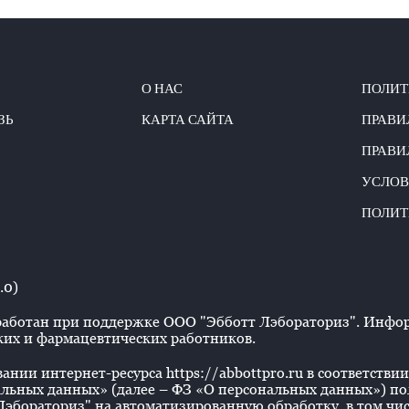
О НАС
ПОЛИТ
ЗЬ
КАРТА САЙТА
ПРАВИ
ПРАВИ
УСЛОВ
ПОЛИТ
.0)
аботан при поддержке ООО "Эбботт Лэбораториз". Информ
их и фармацевтических работников.
нии интернет-ресурса https://abbottpro.ru в соответствии 
льных данных» (далее – ФЗ «О персональных данных») польз
эбораториз" на автоматизированную обработку, в том числ