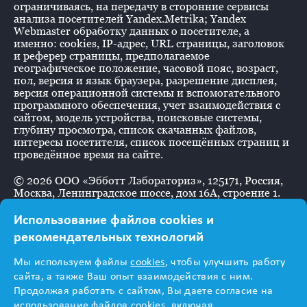
ограничиваясь, на передачу в сторонние сервисы
анализа посетителей Yandex.Metrika; Yandex
Webmaster обработку данных о посетителе, а
именно: cookies, IP-адрес, URL страницы, заголовок
и реферер страницы, предполагаемое
географическое положение, часовой пояс, возраст,
пол, версия и язык браузера, разрешение дисплея,
версия операционной системы и вспомогательного
программного обеспечения, учет взаимодействия с
сайтом, модель устройства, поисковые системы,
глубину просмотра, список скачанных файлов,
интересы посетителя, список посещённых страниц и
проведённое время на сайте.
©
2026
ООО «Эбботт Лэбораториз», 125171, Россия,
Москва, Ленинградское шоссе, дом 16А, строение 1.
Использование файлов cookies и
рекомендательных технологий
Информация
Мы используем файлы
cookies
, чтобы улучшить работу
предназначена для
сайта, а также Ваш опыт взаимодействия с ним.
Продолжая работать с сайтом, Вы даете согласие на
использование файлов cookies, включая