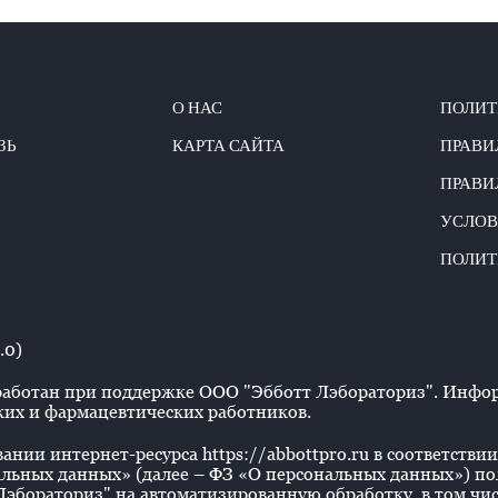
О НАС
ПОЛИТ
ЗЬ
КАРТА САЙТА
ПРАВИ
ПРАВИ
УСЛОВ
ПОЛИТ
.0)
аботан при поддержке ООО "Эбботт Лэбораториз". Информ
их и фармацевтических работников.
нии интернет-ресурса https://abbottpro.ru в соответствии 
льных данных» (далее – ФЗ «О персональных данных») польз
эбораториз" на автоматизированную обработку, в том числ