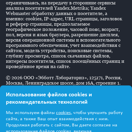
ограничиваясь, на передачу в сторонние сервисы
анализа посетителей Yandex.Metrika; Yandex
Webmaster обработку данных о посетителе, а
именно: cookies, IP-адрес, URL страницы, заголовок
и реферер страницы, предполагаемое
географическое положение, часовой пояс, возраст,
пол, версия и язык браузера, разрешение дисплея,
версия операционной системы и вспомогательного
программного обеспечения, учет взаимодействия с
сайтом, модель устройства, поисковые системы,
глубину просмотра, список скачанных файлов,
интересы посетителя, список посещённых страниц и
проведённое время на сайте.
©
2026
ООО «Эбботт Лэбораториз», 125171, Россия,
Москва, Ленинградское шоссе, дом 16А, строение 1.
Использование файлов cookies и
рекомендательных технологий
Информация
Мы используем файлы
cookies
, чтобы улучшить работу
предназначена для
сайта, а также Ваш опыт взаимодействия с ним.
Продолжая работать с сайтом, Вы даете согласие на
использование файлов cookies, включая