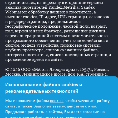
ограничиваясь, на передачу в сторонние сервисы
анализа посетителей Yandex.Metrika; Yandex
Webmaster обработку данных о посетителе, а
именно: cookies, IP-адрес, URL страницы, заголовок
и реферер страницы, предполагаемое
географическое положение, часовой пояс, возраст,
пол, версия и язык браузера, разрешение дисплея,
версия операционной системы и вспомогательного
программного обеспечения, учет взаимодействия с
сайтом, модель устройства, поисковые системы,
глубину просмотра, список скачанных файлов,
интересы посетителя, список посещённых страниц и
проведённое время на сайте.
©
2026
ООО «Эбботт Лэбораториз», 125171, Россия,
Москва, Ленинградское шоссе, дом 16А, строение 1.
Использование файлов cookies и
рекомендательных технологий
Информация
Мы используем файлы
cookies
, чтобы улучшить работу
предназначена для
сайта, а также Ваш опыт взаимодействия с ним.
Продолжая работать с сайтом, Вы даете согласие на
использование файлов cookies, включая