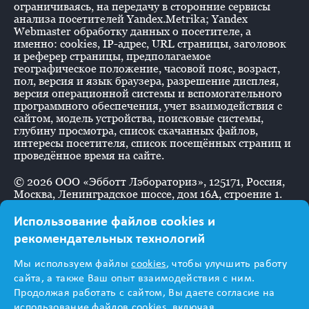
ограничиваясь, на передачу в сторонние сервисы
анализа посетителей Yandex.Metrika; Yandex
Webmaster обработку данных о посетителе, а
именно: cookies, IP-адрес, URL страницы, заголовок
и реферер страницы, предполагаемое
географическое положение, часовой пояс, возраст,
пол, версия и язык браузера, разрешение дисплея,
версия операционной системы и вспомогательного
программного обеспечения, учет взаимодействия с
сайтом, модель устройства, поисковые системы,
глубину просмотра, список скачанных файлов,
интересы посетителя, список посещённых страниц и
проведённое время на сайте.
©
2026
ООО «Эбботт Лэбораториз», 125171, Россия,
Москва, Ленинградское шоссе, дом 16А, строение 1.
Использование файлов cookies и
рекомендательных технологий
Информация
Мы используем файлы
cookies
, чтобы улучшить работу
предназначена для
сайта, а также Ваш опыт взаимодействия с ним.
Продолжая работать с сайтом, Вы даете согласие на
использование файлов cookies, включая