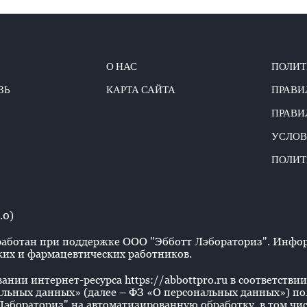
О НАС
ПОЛИТ
ЗЬ
КАРТА САЙТА
ПРАВИ
ПРАВИ
УСЛОВ
ПОЛИТ
.0)
аботан при поддержке ООО "Эбботт Лэбораториз". Информ
их и фармацевтических работников.
нии интернет-ресурса https://abbottpro.ru в соответствии 
льных данных» (далее – ФЗ «О персональных данных») польз
эбораториз" на автоматизированную обработку, в том числ