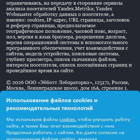
ограничиваясь, на передачу в сторонние сервисы
анализа посетителей Yandex.Metrika; Yandex
Webmaster обработку данных о посетителе, а
именно: cookies, IP-адрес, URL страницы, заголовок
и реферер страницы, предполагаемое
географическое положение, часовой пояс, возраст,
пол, версия и язык браузера, разрешение дисплея,
версия операционной системы и вспомогательного
программного обеспечения, учет взаимодействия с
сайтом, модель устройства, поисковые системы,
глубину просмотра, список скачанных файлов,
интересы посетителя, список посещённых страниц и
проведённое время на сайте.
©
2026
ООО «Эбботт Лэбораториз», 125171, Россия,
Москва, Ленинградское шоссе, дом 16А, строение 1.
Использование файлов cookies и
рекомендательных технологий
Информация
Мы используем файлы
cookies
, чтобы улучшить работу
предназначена для
сайта, а также Ваш опыт взаимодействия с ним.
Продолжая работать с сайтом, Вы даете согласие на
использование файлов cookies, включая