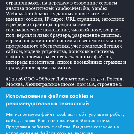
ограничиваясь, на передачу в сторонние сервисы
анализа посетителей Yandex.Metrika; Yandex
Webmaster обработку данных о посетителе, а
именно: cookies, IP-адрес, URL страницы, заголовок
и реферер страницы, предполагаемое
географическое положение, часовой пояс, возраст,
пол, версия и язык браузера, разрешение дисплея,
версия операционной системы и вспомогательного
программного обеспечения, учет взаимодействия с
сайтом, модель устройства, поисковые системы,
глубину просмотра, список скачанных файлов,
интересы посетителя, список посещённых страниц и
проведённое время на сайте.
©
2026
ООО «Эбботт Лэбораториз», 125171, Россия,
Москва, Ленинградское шоссе, дом 16А, строение 1.
Использование файлов cookies и
рекомендательных технологий
Информация
Мы используем файлы
cookies
, чтобы улучшить работу
предназначена для
сайта, а также Ваш опыт взаимодействия с ним.
Продолжая работать с сайтом, Вы даете согласие на
использование файлов cookies, включая