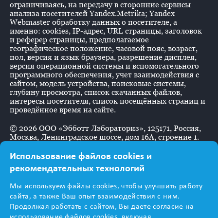
ограничиваясь, на передачу в сторонние сервисы
анализа посетителей Yandex.Metrika; Yandex
Webmaster обработку данных о посетителе, а
именно: cookies, IP-адрес, URL страницы, заголовок
и реферер страницы, предполагаемое
географическое положение, часовой пояс, возраст,
пол, версия и язык браузера, разрешение дисплея,
версия операционной системы и вспомогательного
программного обеспечения, учет взаимодействия с
сайтом, модель устройства, поисковые системы,
глубину просмотра, список скачанных файлов,
интересы посетителя, список посещённых страниц и
проведённое время на сайте.
©
2026
ООО «Эбботт Лэбораториз», 125171, Россия,
Москва, Ленинградское шоссе, дом 16А, строение 1.
Использование файлов cookies и
рекомендательных технологий
Информация
Мы используем файлы
cookies
, чтобы улучшить работу
предназначена для
сайта, а также Ваш опыт взаимодействия с ним.
Продолжая работать с сайтом, Вы даете согласие на
использование файлов cookies, включая