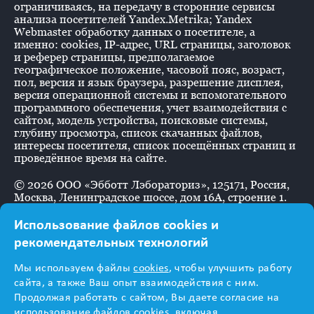
ограничиваясь, на передачу в сторонние сервисы
анализа посетителей Yandex.Metrika; Yandex
Webmaster обработку данных о посетителе, а
именно: cookies, IP-адрес, URL страницы, заголовок
и реферер страницы, предполагаемое
географическое положение, часовой пояс, возраст,
пол, версия и язык браузера, разрешение дисплея,
версия операционной системы и вспомогательного
программного обеспечения, учет взаимодействия с
сайтом, модель устройства, поисковые системы,
глубину просмотра, список скачанных файлов,
интересы посетителя, список посещённых страниц и
проведённое время на сайте.
©
2026
ООО «Эбботт Лэбораториз», 125171, Россия,
Москва, Ленинградское шоссе, дом 16А, строение 1.
Использование файлов cookies и
рекомендательных технологий
Информация
Мы используем файлы
cookies
, чтобы улучшить работу
предназначена для
сайта, а также Ваш опыт взаимодействия с ним.
Продолжая работать с сайтом, Вы даете согласие на
использование файлов cookies, включая