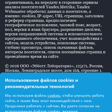
ограничиваясь, на передачу в сторонние сервисы
анализа посетителей Yandex.Metrika; Yandex
Webmaster обработку данных о посетителе, а
именно: cookies, IP-адрес, URL страницы, заголовок
и реферер страницы, предполагаемое
географическое положение, часовой пояс, возраст,
пол, версия и язык браузера, разрешение дисплея,
версия операционной системы и вспомогательного
программного обеспечения, учет взаимодействия с
сайтом, модель устройства, поисковые системы,
глубину просмотра, список скачанных файлов,
интересы посетителя, список посещённых страниц и
проведённое время на сайте.
©
2026
ООО «Эбботт Лэбораториз», 125171, Россия,
Москва, Ленинградское шоссе, дом 16А, строение 1.
Использование файлов cookies и
рекомендательных технологий
Информация
Мы используем файлы
cookies
, чтобы улучшить работу
предназначена для
сайта, а также Ваш опыт взаимодействия с ним.
Продолжая работать с сайтом, Вы даете согласие на
использование файлов cookies, включая