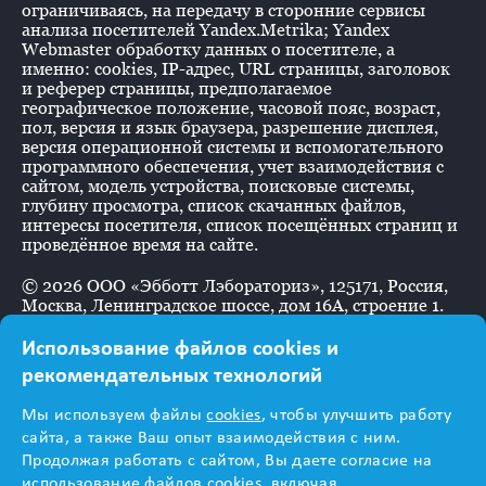
ограничиваясь, на передачу в сторонние сервисы
анализа посетителей Yandex.Metrika; Yandex
Webmaster обработку данных о посетителе, а
именно: cookies, IP-адрес, URL страницы, заголовок
и реферер страницы, предполагаемое
географическое положение, часовой пояс, возраст,
пол, версия и язык браузера, разрешение дисплея,
версия операционной системы и вспомогательного
программного обеспечения, учет взаимодействия с
сайтом, модель устройства, поисковые системы,
глубину просмотра, список скачанных файлов,
интересы посетителя, список посещённых страниц и
проведённое время на сайте.
©
2026
ООО «Эбботт Лэбораториз», 125171, Россия,
Москва, Ленинградское шоссе, дом 16А, строение 1.
Использование файлов cookies и
рекомендательных технологий
Информация
Мы используем файлы
cookies
, чтобы улучшить работу
предназначена для
сайта, а также Ваш опыт взаимодействия с ним.
Продолжая работать с сайтом, Вы даете согласие на
использование файлов cookies, включая