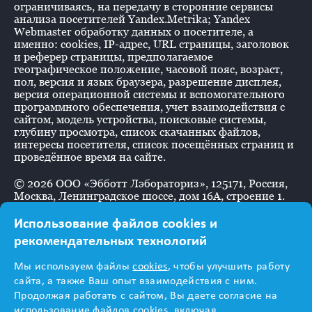
ограничиваясь, на передачу в сторонние сервисы
анализа посетителей Yandex.Metrika; Yandex
Webmaster обработку данных о посетителе, а
именно: cookies, IP-адрес, URL страницы, заголовок
и реферер страницы, предполагаемое
географическое положение, часовой пояс, возраст,
пол, версия и язык браузера, разрешение дисплея,
версия операционной системы и вспомогательного
программного обеспечения, учет взаимодействия с
сайтом, модель устройства, поисковые системы,
глубину просмотра, список скачанных файлов,
интересы посетителя, список посещённых страниц и
проведённое время на сайте.
©
2026
ООО «Эбботт Лэбораториз», 125171, Россия,
Москва, Ленинградское шоссе, дом 16А, строение 1.
Использование файлов cookies и
рекомендательных технологий
Информация
Мы используем файлы
cookies
, чтобы улучшить работу
предназначена для
сайта, а также Ваш опыт взаимодействия с ним.
Продолжая работать с сайтом, Вы даете согласие на
использование файлов cookies, включая