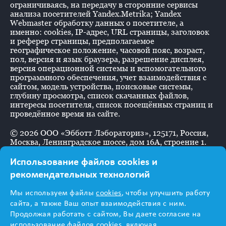
ограничиваясь, на передачу в сторонние сервисы
анализа посетителей Yandex.Metrika; Yandex
Webmaster обработку данных о посетителе, а
именно: cookies, IP-адрес, URL страницы, заголовок
и реферер страницы, предполагаемое
географическое положение, часовой пояс, возраст,
пол, версия и язык браузера, разрешение дисплея,
версия операционной системы и вспомогательного
программного обеспечения, учет взаимодействия с
сайтом, модель устройства, поисковые системы,
глубину просмотра, список скачанных файлов,
интересы посетителя, список посещённых страниц и
проведённое время на сайте.
©
2026
ООО «Эбботт Лэбораториз», 125171, Россия,
Москва, Ленинградское шоссе, дом 16А, строение 1.
Использование файлов cookies и
рекомендательных технологий
Информация
Мы используем файлы
cookies
, чтобы улучшить работу
предназначена для
сайта, а также Ваш опыт взаимодействия с ним.
Продолжая работать с сайтом, Вы даете согласие на
использование файлов cookies, включая