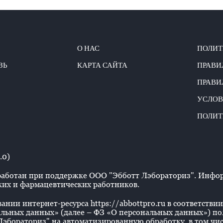
О НАС
ПОЛИТ
ЗЬ
КАРТА САЙТА
ПРАВИ
ПРАВИ
УСЛОВ
ПОЛИТ
.0)
аботан при поддержке ООО "Эбботт Лэбораториз". Информ
их и фармацевтических работников.
нии интернет-ресурса https://abbottpro.ru в соответствии 
льных данных» (далее – ФЗ «О персональных данных») польз
эбораториз" на автоматизированную обработку, в том числ