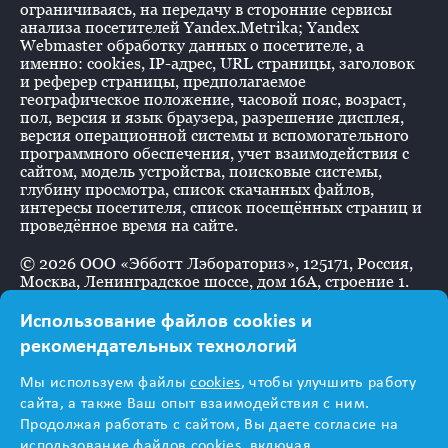
ограничиваясь, на передачу в сторонние сервисы
анализа посетителей Yandex.Metrika; Yandex
Webmaster обработку данных о посетителе, а
именно: cookies, IP-адрес, URL страницы, заголовок
и реферер страницы, предполагаемое
географическое положение, часовой пояс, возраст,
пол, версия и язык браузера, разрешение дисплея,
версия операционной системы и вспомогательного
программного обеспечения, учет взаимодействия с
сайтом, модель устройства, поисковые системы,
глубину просмотра, список скачанных файлов,
интересы посетителя, список посещённых страниц и
проведённое время на сайте.
©
2026
ООО «Эбботт Лэбораториз», 125171, Россия,
Москва, Ленинградское шоссе, дом 16А, строение 1.
Использование файлов cookies и
рекомендательных технологий
Информация
Мы используем файлы
cookies
, чтобы улучшить работу
предназначена для
сайта, а также Ваш опыт взаимодействия с ним.
Продолжая работать с сайтом, Вы даете согласие на
использование файлов cookies, включая