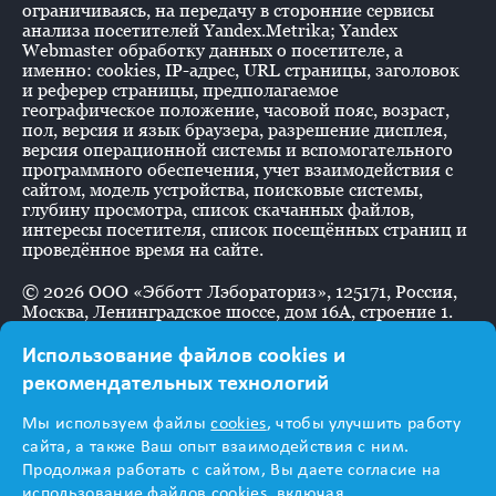
ограничиваясь, на передачу в сторонние сервисы
анализа посетителей Yandex.Metrika; Yandex
Webmaster обработку данных о посетителе, а
именно: cookies, IP-адрес, URL страницы, заголовок
и реферер страницы, предполагаемое
географическое положение, часовой пояс, возраст,
пол, версия и язык браузера, разрешение дисплея,
версия операционной системы и вспомогательного
программного обеспечения, учет взаимодействия с
сайтом, модель устройства, поисковые системы,
глубину просмотра, список скачанных файлов,
интересы посетителя, список посещённых страниц и
проведённое время на сайте.
©
2026
ООО «Эбботт Лэбораториз», 125171, Россия,
Москва, Ленинградское шоссе, дом 16А, строение 1.
Использование файлов cookies и
рекомендательных технологий
Информация
Мы используем файлы
cookies
, чтобы улучшить работу
предназначена для
сайта, а также Ваш опыт взаимодействия с ним.
Продолжая работать с сайтом, Вы даете согласие на
использование файлов cookies, включая