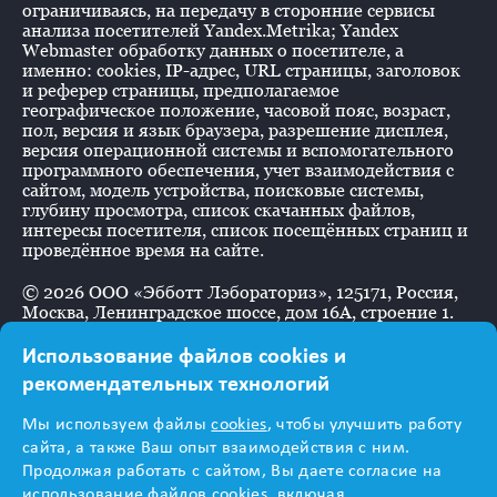
ограничиваясь, на передачу в сторонние сервисы
анализа посетителей Yandex.Metrika; Yandex
Webmaster обработку данных о посетителе, а
именно: cookies, IP-адрес, URL страницы, заголовок
и реферер страницы, предполагаемое
географическое положение, часовой пояс, возраст,
пол, версия и язык браузера, разрешение дисплея,
версия операционной системы и вспомогательного
программного обеспечения, учет взаимодействия с
сайтом, модель устройства, поисковые системы,
глубину просмотра, список скачанных файлов,
интересы посетителя, список посещённых страниц и
проведённое время на сайте.
©
2026
ООО «Эбботт Лэбораториз», 125171, Россия,
Москва, Ленинградское шоссе, дом 16А, строение 1.
Использование файлов cookies и
рекомендательных технологий
Информация
Мы используем файлы
cookies
, чтобы улучшить работу
предназначена для
сайта, а также Ваш опыт взаимодействия с ним.
Продолжая работать с сайтом, Вы даете согласие на
использование файлов cookies, включая