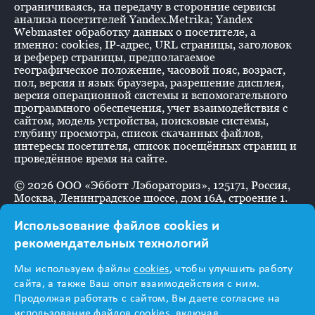
ограничиваясь, на передачу в сторонние сервисы
анализа посетителей Yandex.Metrika; Yandex
Webmaster обработку данных о посетителе, а
именно: cookies, IP-адрес, URL страницы, заголовок
и реферер страницы, предполагаемое
географическое положение, часовой пояс, возраст,
пол, версия и язык браузера, разрешение дисплея,
версия операционной системы и вспомогательного
программного обеспечения, учет взаимодействия с
сайтом, модель устройства, поисковые системы,
глубину просмотра, список скачанных файлов,
интересы посетителя, список посещённых страниц и
проведённое время на сайте.
©
2026
ООО «Эбботт Лэбораториз», 125171, Россия,
Москва, Ленинградское шоссе, дом 16А, строение 1.
Использование файлов cookies и
рекомендательных технологий
Информация
Мы используем файлы
cookies
, чтобы улучшить работу
предназначена для
сайта, а также Ваш опыт взаимодействия с ним.
Продолжая работать с сайтом, Вы даете согласие на
использование файлов cookies, включая