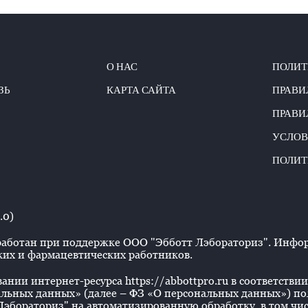
О НАС
ПОЛИТ
ЗЬ
КАРТА САЙТА
ПРАВИ
ПРАВИ
УСЛОВ
ПОЛИТ
.0)
аботан при поддержке ООО "Эбботт Лэбораториз". Информ
их и фармацевтических работников.
нии интернет-ресурса https://abbottpro.ru в соответствии 
льных данных» (далее – ФЗ «О персональных данных») польз
эбораториз" на автоматизированную обработку, в том числ