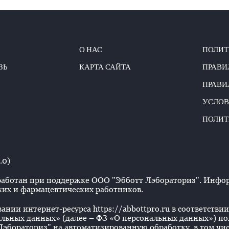
О НАС
ПОЛИТ
ЗЬ
КАРТА САЙТА
ПРАВИ
ПРАВИ
УСЛОВ
ПОЛИТ
.0)
аботан при поддержке ООО "Эбботт Лэбораториз". Информ
их и фармацевтических работников.
нии интернет-ресурса https://abbottpro.ru в соответствии 
льных данных» (далее – ФЗ «О персональных данных») польз
эбораториз" на автоматизированную обработку, в том числ