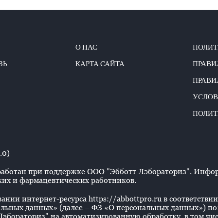
О НАС
ПОЛИТ
ЗЬ
КАРТА САЙТА
ПРАВИ
ПРАВИ
УСЛОВ
ПОЛИТ
.0)
аботан при поддержке ООО "Эбботт Лэбораториз". Информ
их и фармацевтических работников.
нии интернет-ресурса https://abbottpro.ru в соответствии 
льных данных» (далее – ФЗ «О персональных данных») польз
эбораториз" на автоматизированную обработку, в том числ