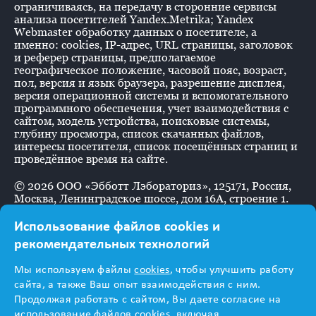
ограничиваясь, на передачу в сторонние сервисы
анализа посетителей Yandex.Metrika; Yandex
Webmaster обработку данных о посетителе, а
именно: cookies, IP-адрес, URL страницы, заголовок
и реферер страницы, предполагаемое
географическое положение, часовой пояс, возраст,
пол, версия и язык браузера, разрешение дисплея,
версия операционной системы и вспомогательного
программного обеспечения, учет взаимодействия с
сайтом, модель устройства, поисковые системы,
глубину просмотра, список скачанных файлов,
интересы посетителя, список посещённых страниц и
проведённое время на сайте.
©
2026
ООО «Эбботт Лэбораториз», 125171, Россия,
Москва, Ленинградское шоссе, дом 16А, строение 1.
Использование файлов cookies и
рекомендательных технологий
Информация
Мы используем файлы
cookies
, чтобы улучшить работу
предназначена для
сайта, а также Ваш опыт взаимодействия с ним.
Продолжая работать с сайтом, Вы даете согласие на
использование файлов cookies, включая