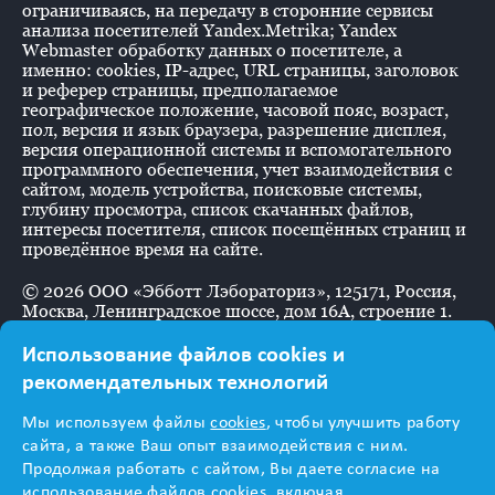
ограничиваясь, на передачу в сторонние сервисы
анализа посетителей Yandex.Metrika; Yandex
Webmaster обработку данных о посетителе, а
именно: cookies, IP-адрес, URL страницы, заголовок
и реферер страницы, предполагаемое
географическое положение, часовой пояс, возраст,
пол, версия и язык браузера, разрешение дисплея,
версия операционной системы и вспомогательного
программного обеспечения, учет взаимодействия с
сайтом, модель устройства, поисковые системы,
глубину просмотра, список скачанных файлов,
интересы посетителя, список посещённых страниц и
проведённое время на сайте.
©
2026
ООО «Эбботт Лэбораториз», 125171, Россия,
Москва, Ленинградское шоссе, дом 16А, строение 1.
Использование файлов cookies и
рекомендательных технологий
Информация
Мы используем файлы
cookies
, чтобы улучшить работу
предназначена для
сайта, а также Ваш опыт взаимодействия с ним.
Продолжая работать с сайтом, Вы даете согласие на
использование файлов cookies, включая