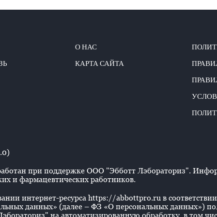
О НАС
ПОЛИТ
ЗЬ
КАРТА САЙТА
ПРАВИ
ПРАВИ
УСЛОВ
ПОЛИТ
.0)
аботан при поддержке ООО "Эбботт Лэбораториз". Информ
их и фармацевтических работников.
нии интернет-ресурса https://abbottpro.ru в соответствии 
льных данных» (далее – ФЗ «О персональных данных») польз
эбораториз" на автоматизированную обработку, в том числ