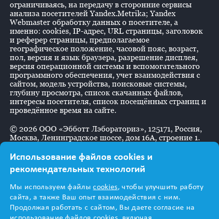
ограничиваясь, на передачу в сторонние сервисы
анализа посетителей Yandex.Metrika; Yandex
Webmaster обработку данных о посетителе, а
именно: cookies, IP-адрес, URL страницы, заголовок
и реферер страницы, предполагаемое
географическое положение, часовой пояс, возраст,
пол, версия и язык браузера, разрешение дисплея,
версия операционной системы и вспомогательного
программного обеспечения, учет взаимодействия с
сайтом, модель устройства, поисковые системы,
глубину просмотра, список скачанных файлов,
интересы посетителя, список посещённых страниц и
проведённое время на сайте.
©
2026
ООО «Эбботт Лэбораториз», 125171, Россия,
Москва, Ленинградское шоссе, дом 16А, строение 1.
Использование файлов cookies и
рекомендательных технологий
Информация
Мы используем файлы
cookies
, чтобы улучшить работу
предназначена для
сайта, а также Ваш опыт взаимодействия с ним.
Продолжая работать с сайтом, Вы даете согласие на
использование файлов cookies, включая