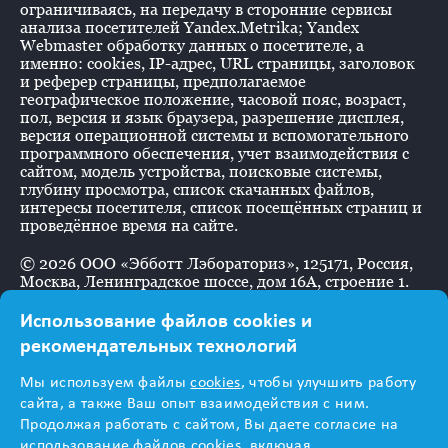
ограничиваясь, на передачу в сторонние сервисы
анализа посетителей Yandex.Metrika; Yandex
Webmaster обработку данных о посетителе, а
именно: cookies, IP-адрес, URL страницы, заголовок
и реферер страницы, предполагаемое
географическое положение, часовой пояс, возраст,
пол, версия и язык браузера, разрешение дисплея,
версия операционной системы и вспомогательного
программного обеспечения, учет взаимодействия с
сайтом, модель устройства, поисковые системы,
глубину просмотра, список скачанных файлов,
интересы посетителя, список посещённых страниц и
проведённое время на сайте.
©
2026
ООО «Эбботт Лэбораториз», 125171, Россия,
Москва, Ленинградское шоссе, дом 16А, строение 1.
Использование файлов cookies и
рекомендательных технологий
Информация
Мы используем файлы
cookies
, чтобы улучшить работу
предназначена для
сайта, а также Ваш опыт взаимодействия с ним.
Продолжая работать с сайтом, Вы даете согласие на
использование файлов cookies, включая