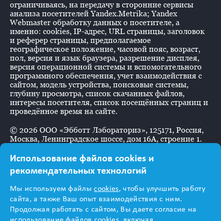
ограничиваясь, на передачу в сторонние сервисы
анализа посетителей Yandex.Metrika; Yandex
Webmaster обработку данных о посетителе, а
именно: cookies, IP-адрес, URL страницы, заголовок
и реферер страницы, предполагаемое
географическое положение, часовой пояс, возраст,
пол, версия и язык браузера, разрешение дисплея,
версия операционной системы и вспомогательного
программного обеспечения, учет взаимодействия с
сайтом, модель устройства, поисковые системы,
глубину просмотра, список скачанных файлов,
интересы посетителя, список посещённых страниц и
проведённое время на сайте.
©
2026
ООО «Эбботт Лэбораториз», 125171, Россия,
Москва, Ленинградское шоссе, дом 16А, строение 1.
Использование файлов cookies и
рекомендательных технологий
Информация
Мы используем файлы
cookies
, чтобы улучшить работу
предназначена для
сайта, а также Ваш опыт взаимодействия с ним.
Продолжая работать с сайтом, Вы даете согласие на
использование файлов cookies, включая