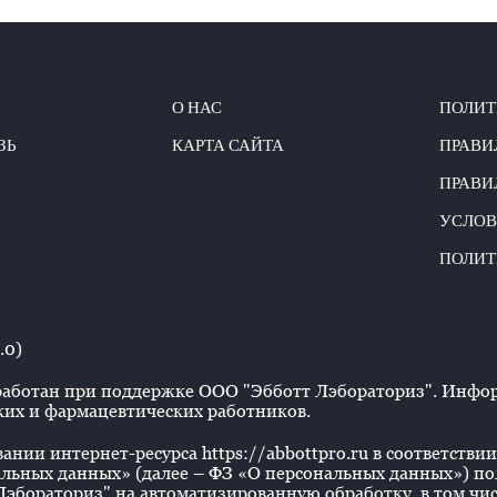
О НАС
ПОЛИТ
ЗЬ
КАРТА САЙТА
ПРАВИ
ПРАВИ
УСЛОВ
ПОЛИТ
.0)
аботан при поддержке ООО "Эбботт Лэбораториз". Информ
их и фармацевтических работников.
нии интернет-ресурса https://abbottpro.ru в соответствии 
льных данных» (далее – ФЗ «О персональных данных») польз
эбораториз" на автоматизированную обработку, в том числ