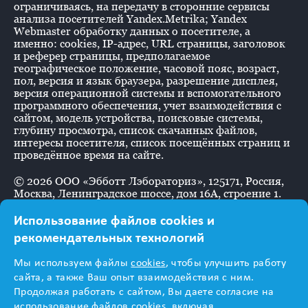
ограничиваясь, на передачу в сторонние сервисы
анализа посетителей Yandex.Metrika; Yandex
Webmaster обработку данных о посетителе, а
именно: cookies, IP-адрес, URL страницы, заголовок
и реферер страницы, предполагаемое
географическое положение, часовой пояс, возраст,
пол, версия и язык браузера, разрешение дисплея,
версия операционной системы и вспомогательного
программного обеспечения, учет взаимодействия с
сайтом, модель устройства, поисковые системы,
глубину просмотра, список скачанных файлов,
интересы посетителя, список посещённых страниц и
проведённое время на сайте.
©
2026
ООО «Эбботт Лэбораториз», 125171, Россия,
Москва, Ленинградское шоссе, дом 16А, строение 1.
Использование файлов cookies и
рекомендательных технологий
Информация
Мы используем файлы
cookies
, чтобы улучшить работу
предназначена для
сайта, а также Ваш опыт взаимодействия с ним.
Продолжая работать с сайтом, Вы даете согласие на
использование файлов cookies, включая