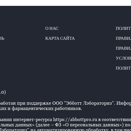
О НАС
ПОЛИТ
ЗЬ
КАРТА САЙТА
ПРАВИ
ПРАВИ
УСЛОВ
ПОЛИТ
.0)
аботан при поддержке ООО "Эбботт Лэбораториз". Информ
их и фармацевтических работников.
нии интернет-ресурса https://abbottpro.ru в соответствии 
льных данных» (далее – ФЗ «О персональных данных») польз
эбораториз" на автоматизированную обработку, в том числ