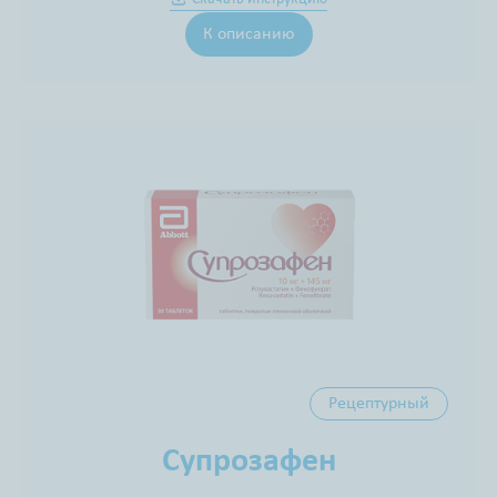
К описанию
Рецептурный
Супрозафен