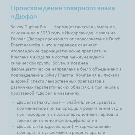
Происхождение товарного знака
«Дюфа»
Solvay Duphar B.V. — фармацевтическая компания,
основанная в 1930 году в Нидерландах. Название
Duphar (Дюфар) произошло от словосочетания Dutch
Pharmaceuticals, что в переводе означает
«голландские фармацевтические препараты».
Компания входила в состав международной
химической группы Solvay, а позднее
фармацевтическое направление было объединено в
подразделение Solvay Pharma. Компания выпускала
широкий спектр лекарственных препаратов в
различных терапевтических областях, в том числе с
приставкой «Дюфа» в названиях:
Дюфалак (лактулоза) — cлабительное средство,
применяемое при запорах, для размягчения стула
при геморрое и в послеоперационный период, а
также при печеночной энцефалопатии.
Дюфастон (дидрогестерон) — гормональный
препарат, отпускаемый по рецепту врача и