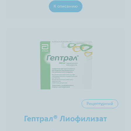
К описанию
Рецептурный
Гептрал® Лиофилизат