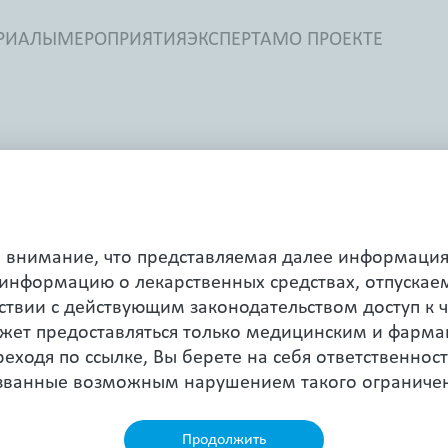
РИАЛЫ
МЕРОПРИЯТИЯ
ЭКСПЕРТАМ
О ПРОЕКТЕ
внимание, что представляемая далее информаци
 информацию о лекарственных средствах, отпускае
лак,
Адеметионин
Искать
тствии с действующим законодательством доступ к ч
ет предоставляться только медицинским и фарма
нское здоровье
Гастроэнтерология
Здоровье дыхател
еходя по ссылке, Вы берете на себя ответственност
ызванные возможным нарушением такого ограниче
Пластыри
Продолжить