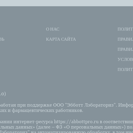
О НАС
ПОЛИТ
ЗЬ
КАРТА САЙТА
ПРАВИ
ПРАВИ
УСЛОВ
ПОЛИТ
.0)
аботан при поддержке ООО "Эбботт Лэбораториз". Информ
их и фармацевтических работников.
нии интернет-ресурса https://abbottpro.ru в соответствии 
льных данных» (далее – ФЗ «О персональных данных») польз
эбораториз" на автоматизированную обработку, в том числ