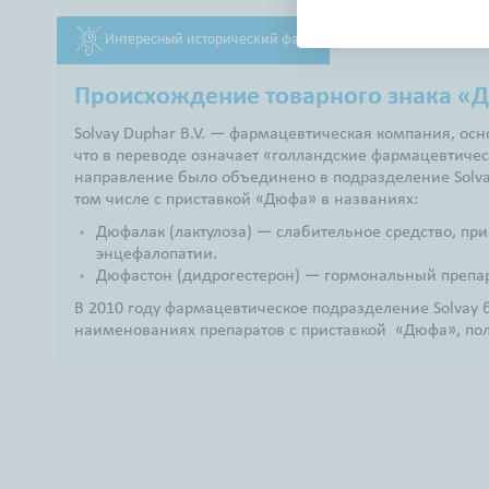
Интересный исторический факт
Происхождение товарного знака «
Solvay Duphar B.V. — фармацевтическая компания, осн
что в переводе означает «голландские фармацевтиче
направление было объединено в подразделение Solvay
том числе с приставкой «Дюфа» в названиях:
Дюфалак (лактулоза) — cлабительное средство, пр
энцефалопатии.
Дюфастон (дидрогестерон) — гормональный препара
В 2010 году фармацевтическое подразделение Solvay 
наименованиях препаратов с приставкой «Дюфа», по