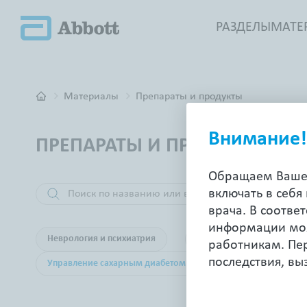
РАЗДЕЛЫ
МАТЕ
Материалы
Препараты и продукты
Внимание!
ПРЕПАРАТЫ И ПРОДУКТЫ
Обращаем Ваше 
включать в себя
Дюфа
врача. В соотве
информации мож
Неврология и психиатрия
Кардиология
Же
работникам. Пер
последствия, в
Управление сахарным диабетом
Дерматология