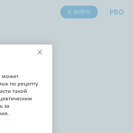
ВОЙТИ
я может
мых по рецепту
асти такой
цевтическим
ьной системы
ь за
ния.