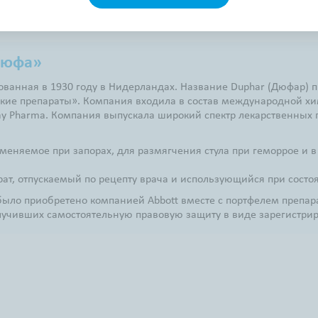
Дюфа»
ованная в 1930 году в Нидерландах. Название Duphar (Дюфар) п
ские препараты». Компания входила в состав международной хи
 Pharma. Компания выпускала широкий спектр лекарственных п
именяемое при запорах, для размягчения стула при геморрое и 
т, отпускаемый по рецепту врача и использующийся при состоя
было приобретено компанией Abbott вместе с портфелем препар
лучивших самостоятельную правовую защиту в виде зарегистри