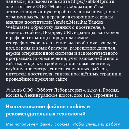
данных») пользователь сайта https://abbottpro.ru
даёт согласие ООО "Эбботт Лэбораториз" на
автоматизированную обработку, в том числе, но не
ограничиваясь, на передачу в сторонние сервисы
анализа посетителей Yandex.Metrika; Yandex
Webmaster обработку данных о посетителе, а
именно: cookies, IP-адрес, URL страницы, заголовок
и реферер страницы, предполагаемое
географическое положение, часовой пояс, возраст,
пол, версия и язык браузера, разрешение дисплея,
версия операционной системы и вспомогательного
программного обеспечения, учет взаимодействия с
сайтом, модель устройства, поисковые системы,
глубину просмотра, список скачанных файлов,
интересы посетителя, список посещённых страниц и
проведённое время на сайте.
©
2026
ООО «Эбботт Лэбораториз», 125171, Россия,
Москва, Ленинградское шоссе, дом 16А, строение 1.
Использование файлов cookies и
рекомендательных технологий
Информация
Мы используем файлы
cookies
, чтобы улучшить работу